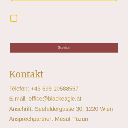
Ich bin damit einverstanden, dass diese Daten zum Zweck der
Kontaktaufnahme gespeichert und verarbeitet werden. Mir ist
bekannt, dass ich meine Einwilligung jederzeit widerrufen
kann.
*
* Kennzeichnet erforderliche Felder
Senden
Kontakt
Telefon:
+43 699 10588557
E-mail:
office@blackeagle.at
Anschrift: Seefeldergasse 30, 1220 Wien
Ansprechpartner: Mesut Tüzün